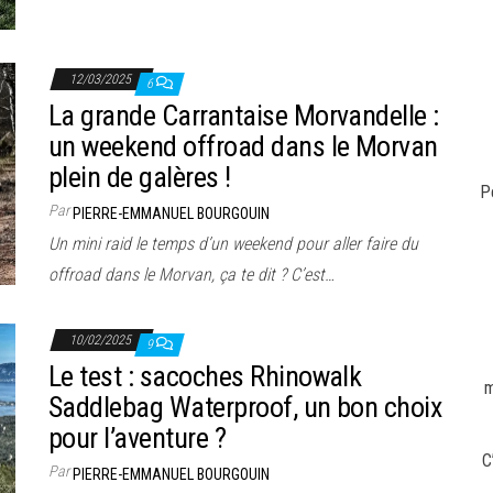
12/03/2025
6
La grande Carrantaise Morvandelle :
un weekend offroad dans le Morvan
plein de galères !
P
Par
PIERRE-EMMANUEL BOURGOUIN
Un mini raid le temps d’un weekend pour aller faire du
offroad dans le Morvan, ça te dit ? C’est…
10/02/2025
9
Le test : sacoches Rhinowalk
m
Saddlebag Waterproof, un bon choix
pour l’aventure ?
C
Par
PIERRE-EMMANUEL BOURGOUIN