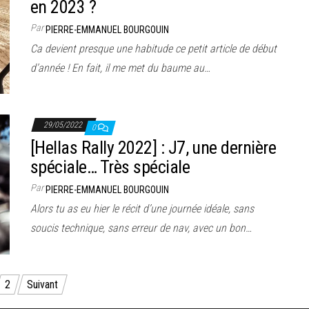
en 2023 ?
Par
PIERRE-EMMANUEL BOURGOUIN
Ca devient presque une habitude ce petit article de début
d’année ! En fait, il me met du baume au…
29/05/2022
0
[Hellas Rally 2022] : J7, une dernière
spéciale… Très spéciale
Par
PIERRE-EMMANUEL BOURGOUIN
Alors tu as eu hier le récit d’une journée idéale, sans
soucis technique, sans erreur de nav, avec un bon…
2
Suivant