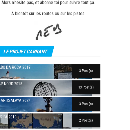
Alors n’hésite pas, et abonne toi pour suivre tout ça.
A bientôt sur les routes ou sur les pistes.
LE PROJET CARRANT
BO DA ROCA 2019
3 Post(s)
P NORD 2018
13 Post(s)
ARTISALAYA 202?
3 Post(s)
RIFA 2019
2 Post(s)