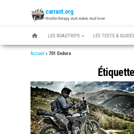
Skip
carrant.org
to
throttle therapy, dust maker, mud lover
the
content
LES ROADTRIPS
LES TESTS & GUIDE
Accueil
»
701 Enduro
Étiquette