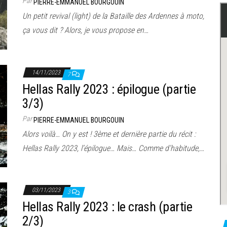
Par
PIERRE-EMMANUEL BOURGOUIN
Un petit revival (light) de la Bataille des Ardennes à moto,
ça vous dit ? Alors, je vous propose en…
14/11/2023
7
Hellas Rally 2023 : épilogue (partie
3/3)
Par
PIERRE-EMMANUEL BOURGOUIN
Alors voilà… On y est ! 3ème et dernière partie du récit :
Hellas Rally 2023, l’épilogue… Mais… Comme d’habitude,…
03/11/2023
3
Hellas Rally 2023 : le crash (partie
2/3)