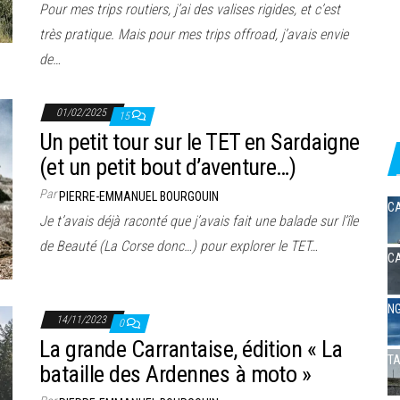
Pour mes trips routiers, j’ai des valises rigides, et c’est
très pratique. Mais pour mes trips offroad, j’avais envie
de…
01/02/2025
15
Un petit tour sur le TET en Sardaigne
(et un petit bout d’aventure…)
Par
PIERRE-EMMANUEL BOURGOUIN
CA
Je t’avais déjà raconté que j’avais fait une balade sur l’île
de Beauté (La Corse donc…) pour explorer le TET…
CA
NG
14/11/2023
0
La grande Carrantaise, édition « La
TA
bataille des Ardennes à moto »