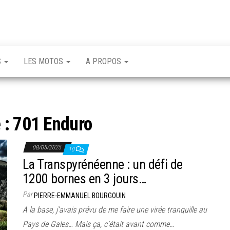
S
LES MOTOS
A PROPOS
 :
701 Enduro
08/05/2025
10
La Transpyrénéenne : un défi de
1200 bornes en 3 jours…
Par
PIERRE-EMMANUEL BOURGOUIN
A la base, j’avais prévu de me faire une virée tranquille au
Pays de Gales… Mais ça, c’était avant comme…