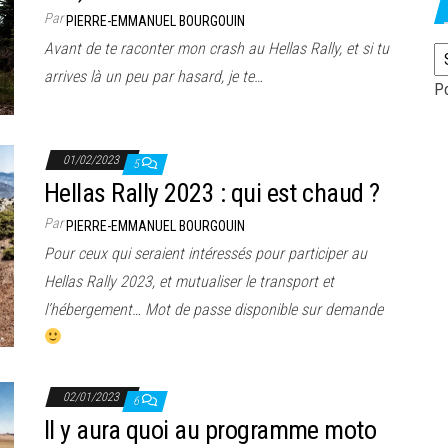
Par
PIERRE-EMMANUEL BOURGOUIN
Avant de te raconter mon crash au Hellas Rally, et si tu
arrives là un peu par hasard, je te…
P
01/02/2023
5
Hellas Rally 2023 : qui est chaud ?
Par
PIERRE-EMMANUEL BOURGOUIN
Pour ceux qui seraient intéressés pour participer au
Hellas Rally 2023, et mutualiser le transport et
l’hébergement… Mot de passe disponible sur demande
02/01/2023
6
Il y aura quoi au programme moto