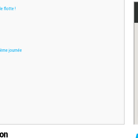
 flotte !
3ème journée
ion