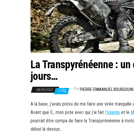
La Transpyrénéenne : un 
jours…
Par
PIERRE-EMMANUEL BOURGOUIN
08/05/2025
10
A la base, j’avais prévu de me faire une virée tranquill
Avant que E., mon pote avec qui j’ai fait
l’Islande
et le
M
pourrait être sympa de faire la Transpyrénéenne à moto !
débat là dessus…