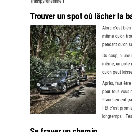
Transpyrénéenne !
Trouver un spot où lâcher la 
Alors c’est bie
même qu’on trou
pendant qu’on se
Du coup, ni une n
même, un pote n
qu’on peut laisse
Après, faut être 
pour tous vous re
Franchement ça f
! Et c’est promi
longtemps… Teas
Se frayer un chemin