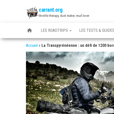
Skip
carrant.org
to
throttle therapy, dust maker, mud lover
the
content
LES ROADTRIPS
LES TESTS & GUIDE
Accueil
»
La Transpyrénéenne : un défi de 1200 bor