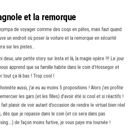
bagnole et la remorque
n sympa de voyager comme des coqs en pâtes, mais faut quand
ve un endroit où poser la voiture et la remorque en sécurité
ra sur les pistes…
i deux, une petite story sur Insta et là, la magie opère !!! Le jour
ous apprend que sa famille habite dans le coin d’Hossegor et
r tout ça là bas ! Trop cool !
honnête aussi, j’ai eu au moins 5 propositions ! Alors j’en profite
mercier les gars (et les filles) d’avoir été si cool et si réactifs !
ait plaisir de voir autant d’occasion de rendre le virtuel bien réel
s, dès que je repasse dans le coin (et ce sera dans pas
ing….) de façon moins furtive, je vous paye ma tournée !