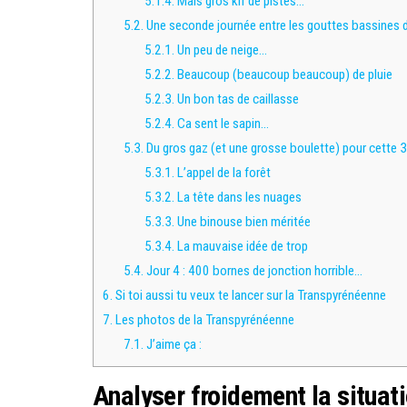
5.1.4.
Mais gros kif de pistes…
5.2.
Une seconde journée entre les gouttes bassines de
5.2.1.
Un peu de neige…
5.2.2.
Beaucoup (beaucoup beaucoup) de pluie
5.2.3.
Un bon tas de caillasse
5.2.4.
Ca sent le sapin…
5.3.
Du gros gaz (et une grosse boulette) pour cette 
5.3.1.
L’appel de la forêt
5.3.2.
La tête dans les nuages
5.3.3.
Une binouse bien méritée
5.3.4.
La mauvaise idée de trop
5.4.
Jour 4 : 400 bornes de jonction horrible…
6.
Si toi aussi tu veux te lancer sur la Transpyrénéenne
7.
Les photos de la Transpyrénéenne
7.1.
J’aime ça :
Analyser froidement la situat