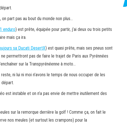
départ.
i, on part pas au bout du monde non plus…
01 enduro
) est prête, équipée pour partir, j’ai deux ou trois petits
ire mais ça ira.
oujours sa Ducati DesertX
) est quasi prête, mais ses pneus sont
 ne permettront pas de faire le trajet de Paris aux Pyrénnées
 d’enchaîner sur la Transpyrénéenne à moto…
le reste, ni lui ni moi n’avons le temps de nous occuper de les
 départ.
éo est instable et on n’a pas envie de mettre inutilement des
eules sur la remorque derrière la golf ! Comme ça, on fait le
serve nos meules (et surtout les crampons) pour la