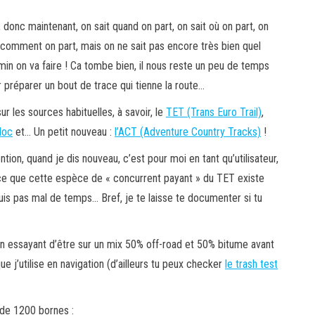
 donc maintenant, on sait quand on part, on sait où on part, on
 comment on part, mais on ne sait pas encore très bien quel
in on va faire ! Ca tombe bien, il nous reste un peu de temps
 préparer un bout de trace qui tienne la route…
ur les sources habituelles, à savoir, le
TET (Trans Euro Trail)
,
loc
et… Un petit nouveau :
l’ACT (Adventure Country Tracks)
!
ntion, quand je dis nouveau, c’est pour moi en tant qu’utilisateur,
ce que cette espèce de « concurrent payant » du TET existe
is pas mal de temps… Bref, je te laisse te documenter si tu
n essayant d’être sur un mix 50% off-road et 50% bitume avant
e j’utilise en navigation (d’ailleurs tu peux checker
le trash test
 de 1200 bornes :