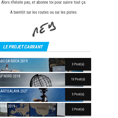
Alors n’hésite pas, et abonne toi pour suivre tout ça.
A bientôt sur les routes ou sur les pistes.
LE PROJET CARRANT
BO DA ROCA 2019
3 Post(s)
P NORD 2018
13 Post(s)
ARTISALAYA 202?
3 Post(s)
RIFA 2019
2 Post(s)