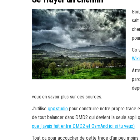
Bon,
sait
chem
pour
Go s
Wiki
Atte
par
depu
veux en savoir plus sur ces sources.
J’utilise
gpx.studio
pour construire notre propre trace e
de tout balancer dans DMD2 qui devient la seule appli qu
que j’avais fait entre DMD2 et OsmAnd ici si tu veux)
.
Tout ça pour accoucher de cette trace d’un peu moins