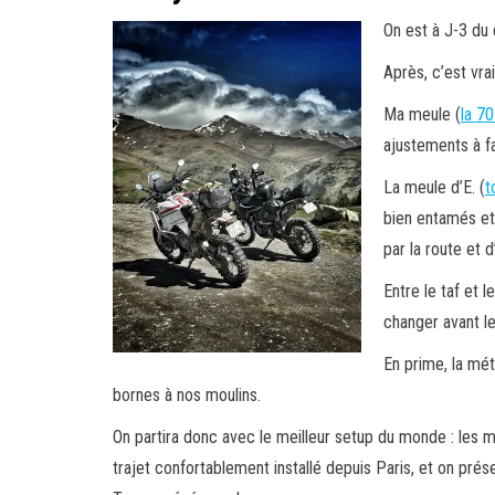
On est à J-3 du 
Après, c’est vra
Ma meule (
la 7
ajustements à fa
La meule d’E. (
t
bien entamés et
par la route et
Entre le taf et 
changer avant le
En prime, la mét
bornes à nos moulins.
On partira donc avec le meilleur setup du monde : les m
trajet confortablement installé depuis Paris, et on pré