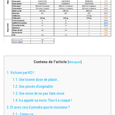
Contenu de l'article
[
Masquer
]
1.
Victoire par KO !
1.1.
Une bonne dose de plaisir…
1.2.
Une pincée d’originalité
1.3.
Une envie de ne pas faire envie
1.4.
Il a appelé sa moto Thor il a craqué !
2.
Et avec ceci il prendra quoi le monsieur ?
2.1.
J’aime ça :