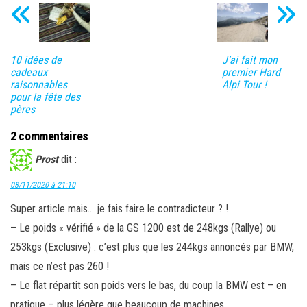
10 idées de
J’ai fait mon
cadeaux
premier Hard
raisonnables
Alpi Tour !
pour la fête des
pères
2 commentaires
Prost
dit :
08/11/2020 à 21:10
Super article mais… je fais faire le contradicteur ? !
– Le poids « vérifié » de la GS 1200 est de 248kgs (Rallye) ou
253kgs (Exclusive) : c’est plus que les 244kgs annoncés par BMW,
mais ce n’est pas 260 !
– Le flat répartit son poids vers le bas, du coup la BMW est – en
pratique – plus légère que beaucoup de machines