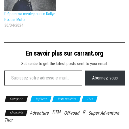
Préparer sa meule pour un Rallye
Routier Moto
30/04/2024
En savoir plus sur carrant.org
Subscribe to get the latest posts sent to your email.
Saisissez votre adresse e-mail…
Abonnez-vous
Catégorie
MyBikes
Tests matériel
This
KTM
R
Adventure
Off-road
Super Adventure
Mots-clés
Thor