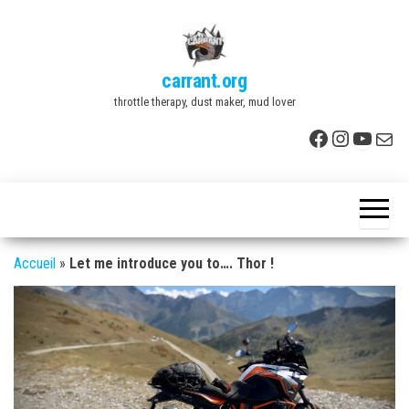
Skip
to
the
carrant.org
content
throttle therapy, dust maker, mud lover
Facebook
Instagr
YouTu
E-mai
Accueil
»
Let me introduce you to…. Thor !