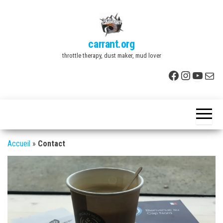
Skip
to
the
carrant.org
content
throttle therapy, dust maker, mud lover
Facebook
Instagr
YouTu
E-mai
Accueil
»
Contact