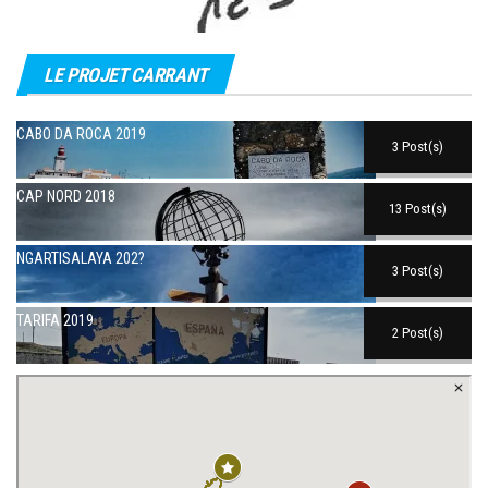
LE PROJET CARRANT
CABO DA ROCA 2019
3 Post(s)
CAP NORD 2018
13 Post(s)
NGARTISALAYA 202?
3 Post(s)
TARIFA 2019
2 Post(s)