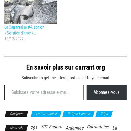
La Carrantaise #4, édition
« Solstice d’hiver »…
13/12/2022
En savoir plus sur carrant.org
Subscribe to get the latest posts sent to your email.
Saisissez votre adresse e-mail…
Abonnez-vous
Catégorie
La Carrantaise
Rallyes & autres
Trips
701 Enduro
Carrantaise
701
Ardennes
La
Mots-clés