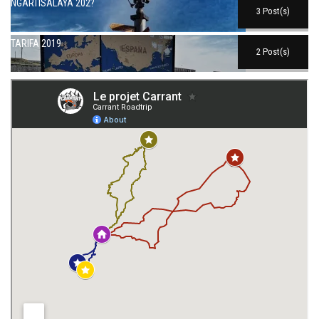
NGARTISALAYA 202?
3 Post(s)
TARIFA 2019
2 Post(s)