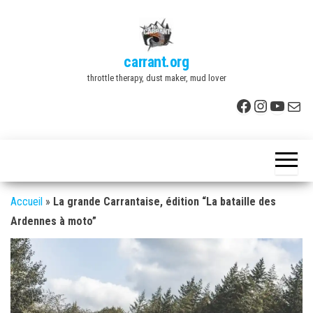
Skip
to
the
carrant.org
content
throttle therapy, dust maker, mud lover
Facebook
Instagr
YouTu
E-mai
Accueil
»
La grande Carrantaise, édition “La bataille des
Ardennes à moto”