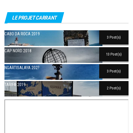
LE PROJET CARRANT
CABO DA ROCA 2019
3 Post(s)
CAP NORD 2018
13 Post(s)
NGARTISALAYA 202?
3 Post(s)
TARIFA 2019
2 Post(s)