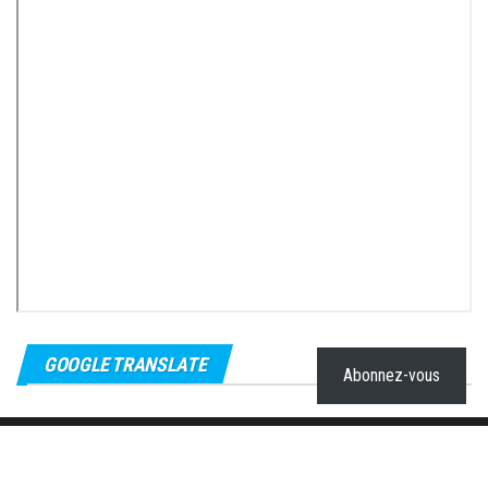
GOOGLE TRANSLATE
Abonnez-vous
Fièrement propulsé par
WordPress
|
Thème :
Envo Magazine