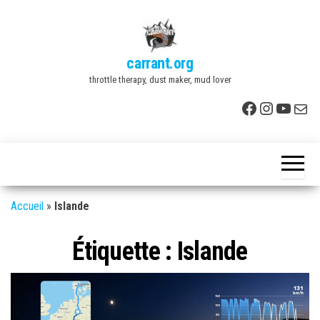
Skip
to
the
carrant.org
content
throttle therapy, dust maker, mud lover
Facebook
Instagr
YouTu
E-mai
Accueil
»
Islande
Étiquette :
Islande