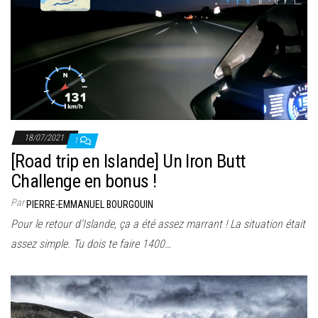
18/07/2021
1
[Road trip en Islande] Un Iron Butt
Challenge en bonus !
Par
PIERRE-EMMANUEL BOURGOUIN
Pour le retour d’Islande, ça a été assez marrant ! La situation était
assez simple. Tu dois te faire 1400…