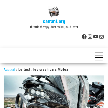
Skip
to
the
carrant.org
content
throttle therapy, dust maker, mud lover
Facebook
Instagr
YouTu
E-mai
Accueil
»
Le test : les crash bars Motea