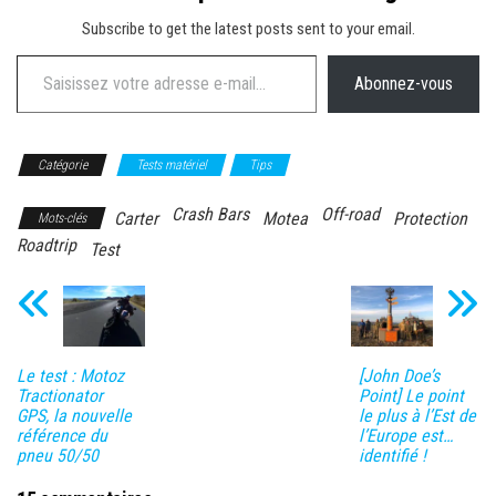
Subscribe to get the latest posts sent to your email.
Saisissez votre adresse e-mail…
Abonnez-vous
Catégorie
Tests matériel
Tips
Crash Bars
Off-road
Carter
Motea
Protection
Mots-clés
Roadtrip
Test
Le test : Motoz
[John Doe’s
Tractionator
Point] Le point
GPS, la nouvelle
le plus à l’Est de
référence du
l’Europe est…
pneu 50/50
identifié !