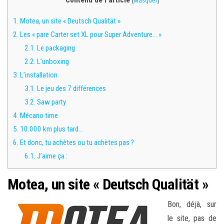
Contenu de l'article
[
Masquer
]
1.
Motea, un site « Deutsch Qualität »
2.
Les « pare Carter set XL pour Super Adventure… »
2.1.
Le packaging
2.2.
L’unboxing
3.
L’installation
3.1.
Le jeu des 7 différences
3.2.
Saw party
4.
Mécano time
5.
10.000 km plus tard…
6.
Et donc, tu achètes ou tu achètes pas ?
6.1.
J’aime ça :
Motea, un site « Deutsch Qualität »
Bon, déjà, sur
le site, pas de