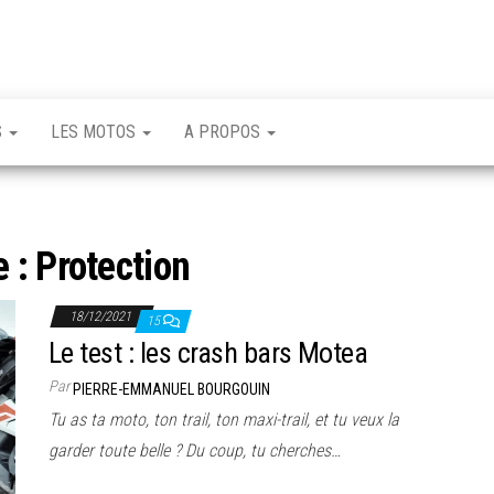
S
LES MOTOS
A PROPOS
e :
Protection
18/12/2021
15
Le test : les crash bars Motea
Par
PIERRE-EMMANUEL BOURGOUIN
Tu as ta moto, ton trail, ton maxi-trail, et tu veux la
garder toute belle ? Du coup, tu cherches…