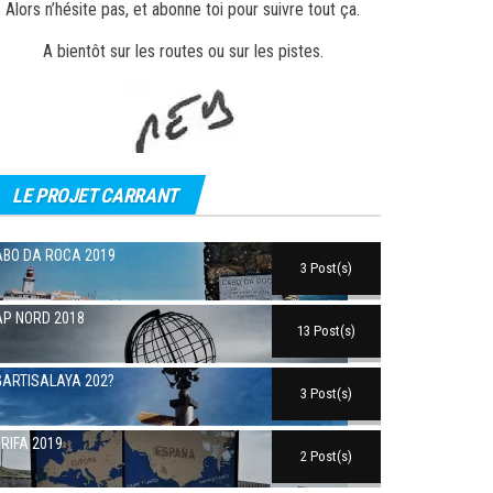
Alors n’hésite pas, et abonne toi pour suivre tout ça.
A bientôt sur les routes ou sur les pistes.
LE PROJET CARRANT
BO DA ROCA 2019
3 Post(s)
P NORD 2018
13 Post(s)
ARTISALAYA 202?
3 Post(s)
RIFA 2019
2 Post(s)