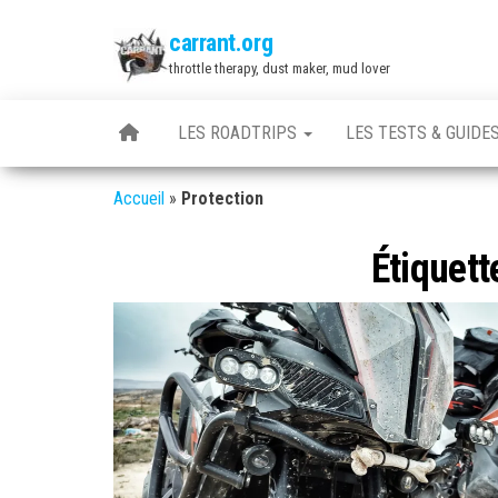
Skip
carrant.org
to
throttle therapy, dust maker, mud lover
the
content
LES ROADTRIPS
LES TESTS & GUIDE
Accueil
»
Protection
Étiquett