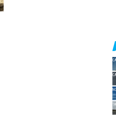
CA
CA
NG
TA