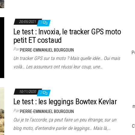
20/05/2021
1
Le test : Invoxia, le tracker GPS moto
petit ET costaud
Par
PIERRE-EMMANUEL BOURGOUIN
P
Un tracker GPS sur ta moto ? Mais quelle idée… Oui mais
voilà… Les assureurs ont réussi leur coup, une…
10/11/2020
2
Le test : les leggings Bowtex Kevlar
m
Par
PIERRE-EMMANUEL BOURGOUIN
Oui je te l’accorde, ça peut faire un peu étrange, sur un
C
blog moto, d’entendre parler de leggings… Mais là,…