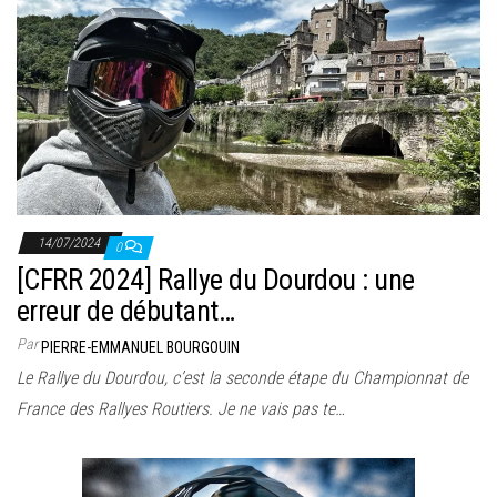
14/07/2024
0
[CFRR 2024] Rallye du Dourdou : une
erreur de débutant…
Par
PIERRE-EMMANUEL BOURGOUIN
Le Rallye du Dourdou, c’est la seconde étape du Championnat de
France des Rallyes Routiers. Je ne vais pas te…