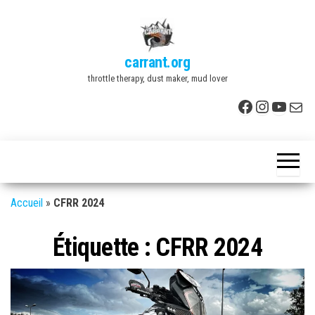
Skip
to
the
carrant.org
content
throttle therapy, dust maker, mud lover
Facebook
Instagr
YouTu
E-mai
Accueil
»
CFRR 2024
Étiquette :
CFRR 2024