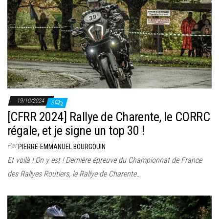
19/10/2024
3
[CFRR 2024] Rallye de Charente, le CORRC
régale, et je signe un top 30 !
Par
PIERRE-EMMANUEL BOURGOUIN
Et voilà ! On y est ! Dernière épreuve du Championnat de France
des Rallyes Routiers, le Rallye de Charente…