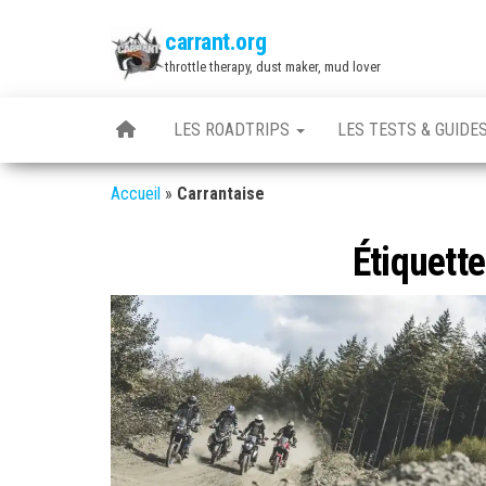
Skip
carrant.org
to
throttle therapy, dust maker, mud lover
the
content
LES ROADTRIPS
LES TESTS & GUIDE
Accueil
»
Carrantaise
Étiquette