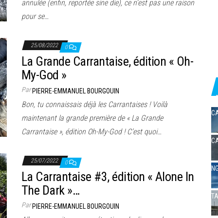
annulée (enfin, reportée sine die), ce n’est pas une raison
pour se…
25/08/2022
0
La Grande Carrantaise, édition « Oh-
My-God »
Par
PIERRE-EMMANUEL BOURGOUIN
Bon, tu connaissais déjà les Carrantaises ! Voilà
CA
maintenant la grande première de « La Grande
Carrantaise », édition Oh-My-God ! C’est quoi…
CA
25/07/2022
0
NG
La Carrantaise #3, édition « Alone In
The Dark »…
TA
Par
PIERRE-EMMANUEL BOURGOUIN