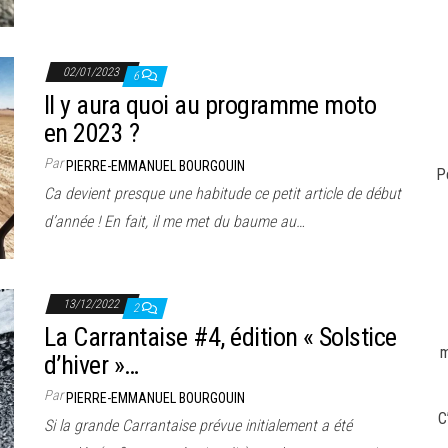
02/01/2023
6
Il y aura quoi au programme moto
en 2023 ?
Par
PIERRE-EMMANUEL BOURGOUIN
P
Ca devient presque une habitude ce petit article de début
d’année ! En fait, il me met du baume au…
13/12/2022
2
La Carrantaise #4, édition « Solstice
m
d’hiver »…
Par
PIERRE-EMMANUEL BOURGOUIN
C
Si la grande Carrantaise prévue initialement a été