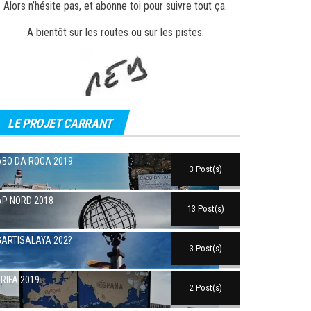
Alors n’hésite pas, et abonne toi pour suivre tout ça.
A bientôt sur les routes ou sur les pistes.
LE PROJET CARRANT
BO DA ROCA 2019
3 Post(s)
P NORD 2018
13 Post(s)
ARTISALAYA 202?
3 Post(s)
RIFA 2019
2 Post(s)