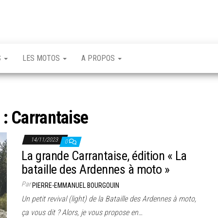
S
LES MOTOS
A PROPOS
 :
Carrantaise
14/11/2023
0
La grande Carrantaise, édition « La
bataille des Ardennes à moto »
Par
PIERRE-EMMANUEL BOURGOUIN
Un petit revival (light) de la Bataille des Ardennes à moto,
ça vous dit ? Alors, je vous propose en…