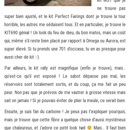
kit MST que je
ne trouve pas
super bien ajusté, et le kit Perfect Fairings dont je trouve la tour
horrible, les autres me séduisent tous. Et en particulier, je trouve le
KIT690 génial ! Un look du feu de dieu, du bon matos, mais un coût
qui, même s’il reste bien placé par rapport à Omega ou Aurora, est
super élevé. Si tu prends une 701 d’occase, tu en as presque pour
aussi cher de kit :-).
Par ailleurs, le kit rally est magnifique (enfin je trouve), mais…
qu’est-ce qu’il est exposé ! Le sabot dépasse pas mal, les
réservoirs sont totalement sortis, et du coup, ça me fait un peu
peur. Non pas que je prévois de me vautrer à grosse vitesse mais
sait on jamais ! Si je pouvais éviter de plier la meule, ce serait bien.
Ensuite, je suis fan du carbone ! Je peux pas t’expliquer pourquoi,
mais je trouve que cette fibre a quelque chose d’aussi mystérieux
que chaleureux, et j’adore ce petit look twil
Mais… Il faut bien