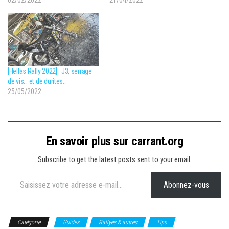
02/02/2022
21/04/2022
[Hellas Rally 2022] : J3, serrage
de vis… et de durites…
25/05/2022
En savoir plus sur carrant.org
Subscribe to get the latest posts sent to your email.
Saisissez votre adresse e-mail…
Abonnez-vous
Catégorie
Guides
Rallyes & autres
Tips