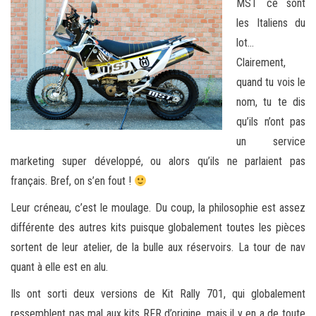
MST ce sont
les Italiens du
lot…
Clairement,
quand tu vois le
nom, tu te dis
qu’ils n’ont pas
un service
marketing super développé, ou alors qu’ils ne parlaient pas
français. Bref, on s’en fout !
Leur créneau, c’est le moulage. Du coup, la philosophie est assez
différente des autres kits puisque globalement toutes les pièces
sortent de leur atelier, de la bulle aux réservoirs. La tour de nav
quant à elle est en alu.
Ils ont sorti deux versions de Kit Rally 701, qui globalement
ressemblent pas mal aux kits RFR d’origine, mais il y en a de toute