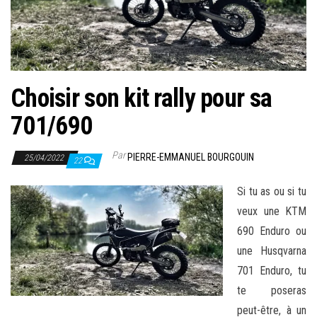
Choisir son kit rally pour sa
701/690
Par
PIERRE-EMMANUEL BOURGOUIN
25/04/2022
22
Si tu as ou si tu
veux une KTM
690 Enduro ou
une Husqvarna
701 Enduro, tu
te poseras
peut-être, à un