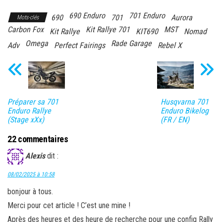
690 Enduro
701 Enduro
690
701
Aurora
Mots-clés
Carbon Fox
Kit Rallye 701
MST
Kit Rallye
KIT690
Nomad
Omega
Rade Garage
Adv
Perfect Fairings
Rebel X
Préparer sa 701
Husqvarna 701
Enduro Rallye
Enduro Bikelog
(Stage xXx)
(FR / EN)
22 commentaires
Alexis
dit :
08/02/2025 à 10:58
bonjour à tous.
Merci pour cet article ! C’est une mine !
Après des heures et des heure de recherche pour une config Rally