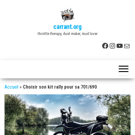
Skip
to
the
carrant.org
content
throttle therapy, dust maker, mud lover
Facebook
Instagr
YouTu
E-mai
Accueil
»
Choisir son kit rally pour sa 701/690