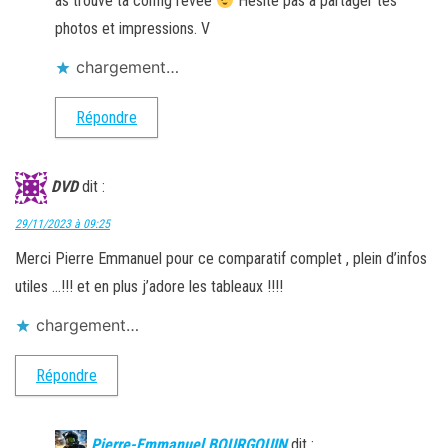
as trouvé ta config rêvée
Hésite pas à partager tes
photos et impressions. V
chargement…
Répondre
DVD
dit :
29/11/2023 à 09:25
Merci Pierre Emmanuel pour ce comparatif complet , plein d’infos
utiles …!!! et en plus j’adore les tableaux !!!!
chargement…
Répondre
Pierre-Emmanuel BOURGOUIN
dit :