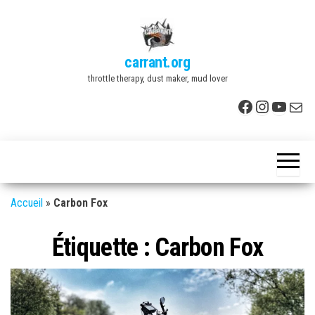
Skip
to
the
carrant.org
content
throttle therapy, dust maker, mud lover
Facebook
Instagr
YouTu
E-mai
Accueil
»
Carbon Fox
Étiquette :
Carbon Fox