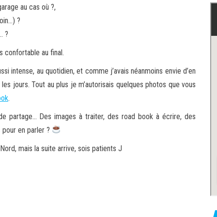
garage au cas où ?,
oin…) ?
… ?
s confortable au final.
aussi intense, au quotidien, et comme j’avais néanmoins envie d’en
s les jours. Tout au plus je m’autorisais quelques photos que vous
ook
.
de partage… Des images à traiter, des road book à écrire, des
 pour en parler ?
rd, mais la suite arrive, sois patients J