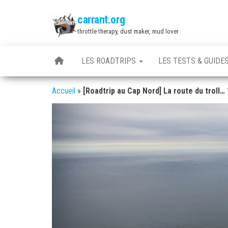
Skip
carrant.org
to
throttle therapy, dust maker, mud lover
the
content
LES ROADTRIPS
LES TESTS & GUIDE
Accueil
»
[Roadtrip au Cap Nord] La route du troll… 