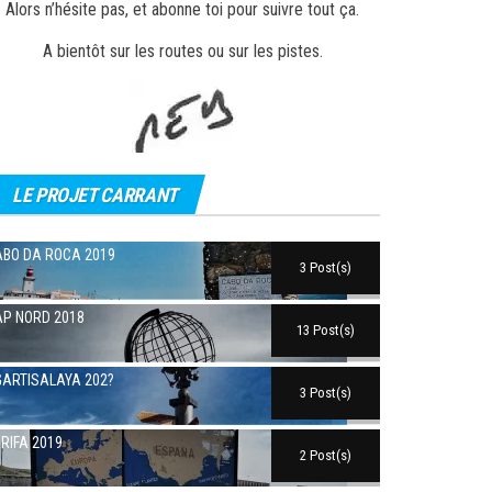
Alors n’hésite pas, et abonne toi pour suivre tout ça.
A bientôt sur les routes ou sur les pistes.
LE PROJET CARRANT
BO DA ROCA 2019
3 Post(s)
P NORD 2018
13 Post(s)
ARTISALAYA 202?
3 Post(s)
RIFA 2019
2 Post(s)