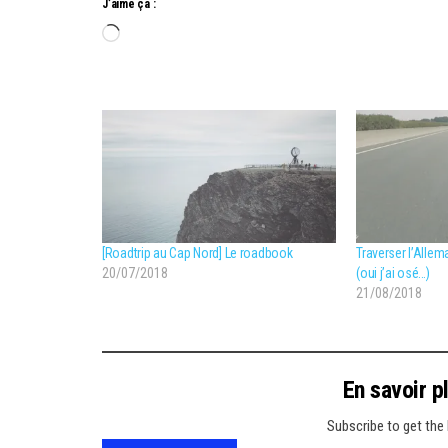
J’aime ça :
Chargement…
[Roadtrip au Cap Nord] Le roadbook
Traverser l’Allema
20/07/2018
(oui j’ai osé…)
21/08/2018
En savoir p
Subscribe to get the 