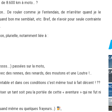
ès de 8.600 km à moto… ?
on… De rouler comme je l’entendais, de m’arrêter quand je le
and bon me semblait, etc. Bref, de n’avoir pour seule contrainte
.
on, plurielle, notamment liée à :
CA
ssss….) passées sur la moto,
CA
vec des rennes, des renards, des moutons et une Loutre !…
ontable et dans ces conditions c’est même tout à fait décent ! ??
NG
iser un tant soit peu la portée de cette « aventure » qui ne fut ni
TA
a quand même eu quelques frayeurs…)
,