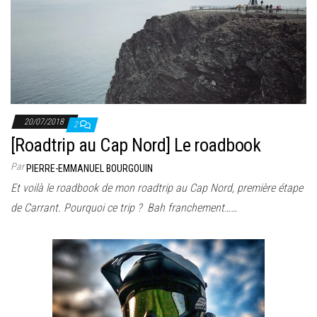
20/07/2018
2
[Roadtrip au Cap Nord] Le roadbook
Par
PIERRE-EMMANUEL BOURGOUIN
Et voilà le roadbook de mon roadtrip au Cap Nord, première étape
de Carrant. Pourquoi ce trip ? Bah franchement……