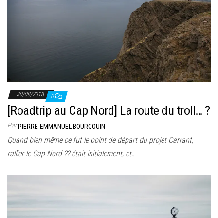
30/08/2018
0
[Roadtrip au Cap Nord] La route du troll… ?
Par
PIERRE-EMMANUEL BOURGOUIN
Quand bien même ce fut le point de départ du projet Carrant,
rallier le Cap Nord ?? était initialement, et…