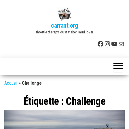
Skip
to
the
carrant.org
content
throttle therapy, dust maker, mud lover
Facebook
Instagr
YouTu
E-mai
Accueil
»
Challenge
Étiquette :
Challenge