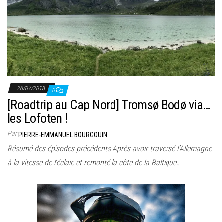
26/07/2018
0
[Roadtrip au Cap Nord] Tromsø Bodø via…
les Lofoten !
Par
PIERRE-EMMANUEL BOURGOUIN
Résumé des épisodes précédents Après avoir traversé l’Allemagne
à la vitesse de l’éclair, et remonté la côte de la Baltique…