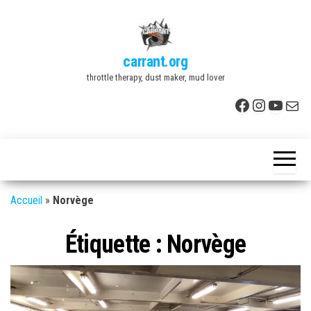
Skip
to
the
carrant.org
content
throttle therapy, dust maker, mud lover
Facebook
Instagr
YouTu
E-mai
Accueil
»
Norvège
Étiquette :
Norvège