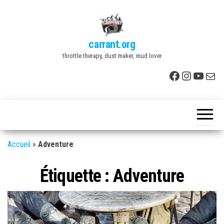
Skip
to
the
carrant.org
content
throttle therapy, dust maker, mud lover
Facebook
Instagr
YouTu
E-mai
Accueil
»
Adventure
Étiquette :
Adventure