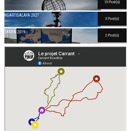
13 Post(s)
NGARTISALAYA 202?
3 Post(s)
TARIFA 2019
2 Post(s)