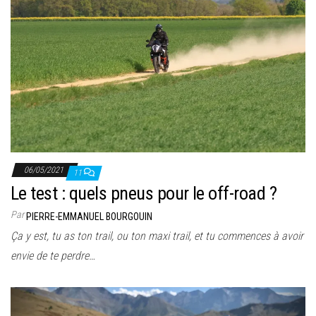
06/05/2021
11
Le test : quels pneus pour le off-road ?
Par
PIERRE-EMMANUEL BOURGOUIN
Ça y est, tu as ton trail, ou ton maxi trail, et tu commences à avoir
envie de te perdre…