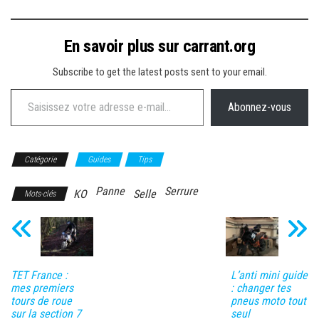
En savoir plus sur carrant.org
Subscribe to get the latest posts sent to your email.
Saisissez votre adresse e-mail…
Abonnez-vous
Catégorie
Guides
Tips
Panne
Serrure
KO
Selle
Mots-clés
TET France :
L’anti mini guide
mes premiers
: changer tes
tours de roue
pneus moto tout
sur la section 7
seul