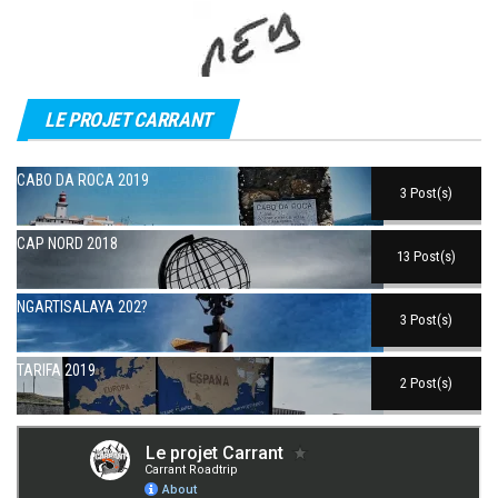
LE PROJET CARRANT
CABO DA ROCA 2019
3 Post(s)
CAP NORD 2018
13 Post(s)
NGARTISALAYA 202?
3 Post(s)
TARIFA 2019
2 Post(s)