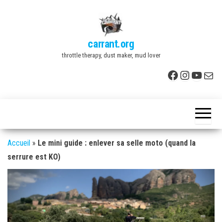
Skip
to
the
carrant.org
content
throttle therapy, dust maker, mud lover
Facebook
Instagr
YouTu
E-mai
Accueil
»
Le mini guide : enlever sa selle moto (quand la
serrure est KO)