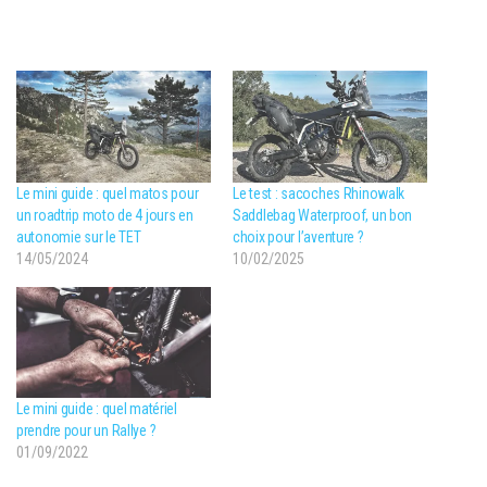
Le mini guide : quel matos pour
Le test : sacoches Rhinowalk
un roadtrip moto de 4 jours en
Saddlebag Waterproof, un bon
autonomie sur le TET
choix pour l’aventure ?
14/05/2024
10/02/2025
Le mini guide : quel matériel
prendre pour un Rallye ?
01/09/2022