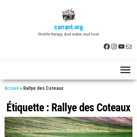
Skip
to
the
carrant.org
content
throttle therapy, dust maker, mud lover
Facebook
Instagr
YouTu
E-mai
Accueil
»
Rallye des Coteaux
Étiquette :
Rallye des Coteaux