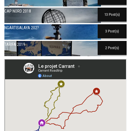
CAP NORD 2018
13 Post(s)
NGARTISALAYA 202?
3 Post(s)
TARIFA 2019
2 Post(s)