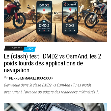
21/02/2025
13
Le (clash) test : DMD2 vs OsmAnd, les 2
poids lourds des applications de
navigation
Par
PIERRE-EMMANUEL BOURGOUIN
Bienvenue dans le clash DMD2 vs OsmAnd ! Tu es plutôt
aventurier à l’arrache ou adepte des roadbooks millimétrés ?…