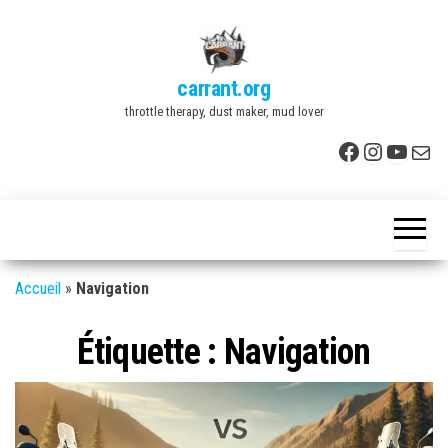
Skip
to
the
carrant.org
content
throttle therapy, dust maker, mud lover
Facebook
Instagr
YouTu
E-mai
Accueil
»
Navigation
Étiquette :
Navigation