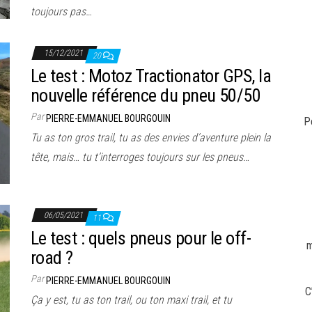
toujours pas…
15/12/2021
20
Le test : Motoz Tractionator GPS, la
nouvelle référence du pneu 50/50
Par
PIERRE-EMMANUEL BOURGOUIN
P
Tu as ton gros trail, tu as des envies d’aventure plein la
tête, mais… tu t’interroges toujours sur les pneus…
06/05/2021
11
Le test : quels pneus pour le off-
m
road ?
Par
PIERRE-EMMANUEL BOURGOUIN
C
Ça y est, tu as ton trail, ou ton maxi trail, et tu