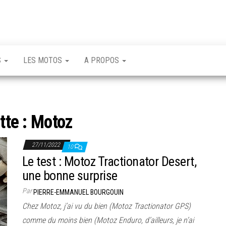
S
LES MOTOS
A PROPOS
tte :
Motoz
27/11/2022
10
Le test : Motoz Tractionator Desert,
une bonne surprise
Par
PIERRE-EMMANUEL BOURGOUIN
Chez Motoz, j’ai vu du bien (Motoz Tractionator GPS)
comme du moins bien (Motoz Enduro, d’ailleurs, je n’ai