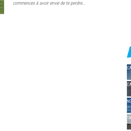
commences à avoir envie de te perdre…
CA
CA
NG
TA