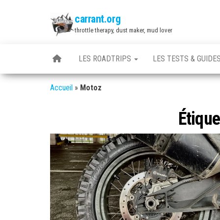
Skip
carrant.org
to
throttle therapy, dust maker, mud lover
the
content
LES ROADTRIPS
LES TESTS & GUIDE
Accueil
»
Motoz
Étique