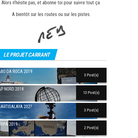
Alors n’hésite pas, et abonne toi pour suivre tout ça.
A bientôt sur les routes ou sur les pistes.
LE PROJET CARRANT
BO DA ROCA 2019
3 Post(s)
P NORD 2018
13 Post(s)
ARTISALAYA 202?
3 Post(s)
RIFA 2019
2 Post(s)