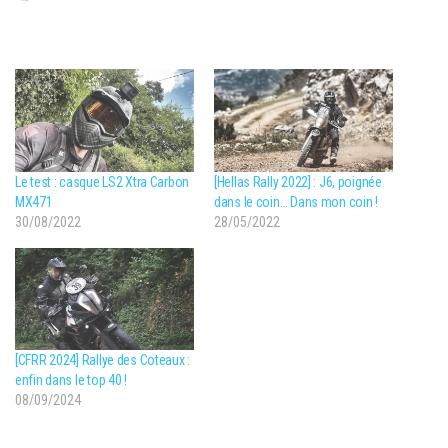
Le test : casque LS2 Xtra Carbon
[Hellas Rally 2022] : J6, poignée
MX471
dans le coin… Dans mon coin !
30/08/2022
28/05/2022
[CFRR 2024] Rallye des Coteaux :
enfin dans le top 40 !
08/09/2024