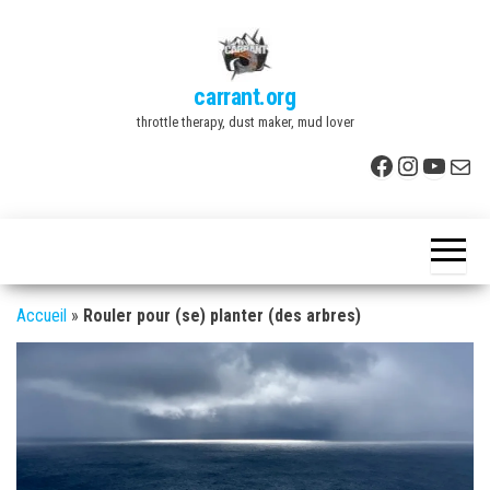
Skip
to
the
carrant.org
content
throttle therapy, dust maker, mud lover
Facebook
Instagr
YouTu
E-mai
Accueil
»
Rouler pour (se) planter (des arbres)