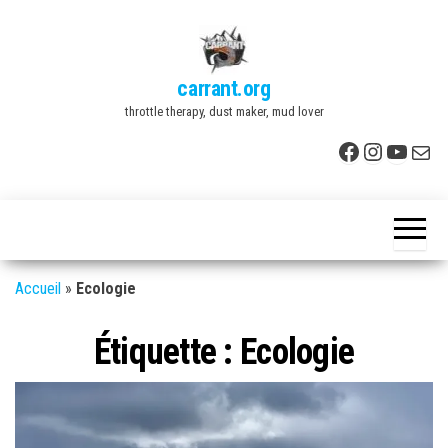
Skip
to
the
carrant.org
content
throttle therapy, dust maker, mud lover
Facebook
Instagr
YouTu
E-mai
Accueil
»
Ecologie
Étiquette :
Ecologie