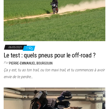
06/05/2021
11
Le test : quels pneus pour le off-road ?
Par
PIERRE-EMMANUEL BOURGOUIN
Ça y est, tu as ton trail, ou ton maxi trail, et tu commences à avoir
envie de te perdre…