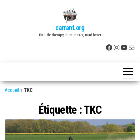
Skip
to
the
carrant.org
content
throttle therapy, dust maker, mud lover
Facebook
Instagr
YouTu
E-mai
Accueil
»
TKC
Étiquette :
TKC