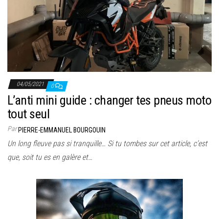
04/05/2021
0
L’anti mini guide : changer tes pneus moto
tout seul
Par
PIERRE-EMMANUEL BOURGOUIN
Un long fleuve pas si tranquille… Si tu tombes sur cet article, c’est
que, soit tu es en galère et…