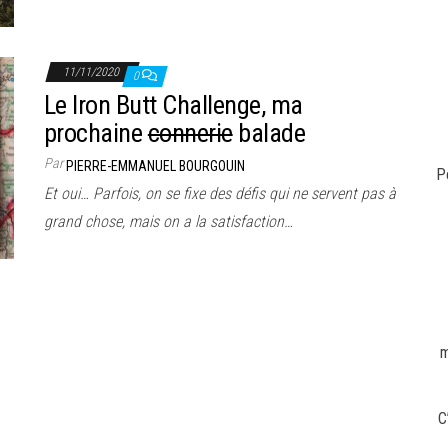
11/11/2020
0
Le Iron Butt Challenge, ma
prochaine
connerie
balade
Par
PIERRE-EMMANUEL BOURGOUIN
P
Et oui… Parfois, on se fixe des défis qui ne servent pas à
grand chose, mais on a la satisfaction…
m
C