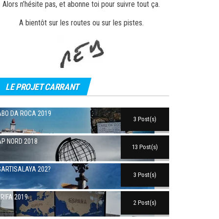
Alors n’hésite pas, et abonne toi pour suivre tout ça.
A bientôt sur les routes ou sur les pistes.
LE PROJET CARRANT
BO DA ROCA 2019
3 Post(s)
P NORD 2018
13 Post(s)
ARTISALAYA 202?
3 Post(s)
RIFA 2019
2 Post(s)