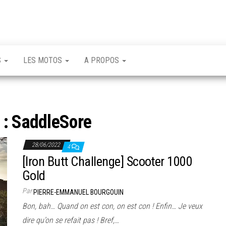
S
LES MOTOS
A PROPOS
 :
SaddleSore
28/06/2022
4
[Iron Butt Challenge] Scooter 1000
Gold
Par
PIERRE-EMMANUEL BOURGOUIN
Bon, bah… Quand on est con, on est con ! Enfin… Je veux
dire qu’on se refait pas ! Bref,…