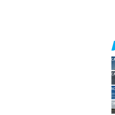
CA
CA
NG
TA