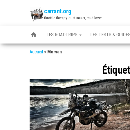
Skip
carrant.org
to
throttle therapy, dust maker, mud lover
the
content
LES ROADTRIPS
LES TESTS & GUIDE
Accueil
»
Morvan
Étiquet