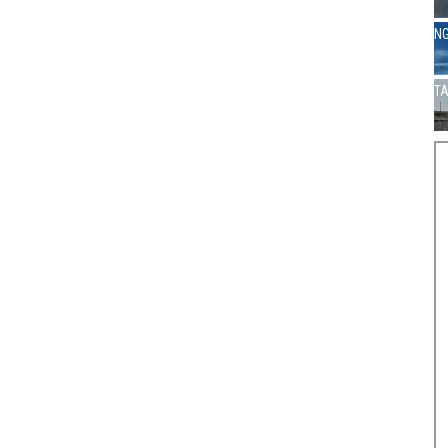
NG
TA