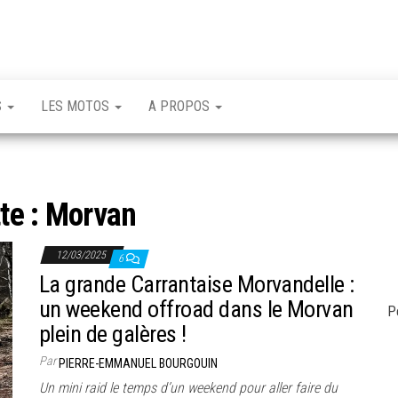
S
LES MOTOS
A PROPOS
te :
Morvan
12/03/2025
6
La grande Carrantaise Morvandelle :
un weekend offroad dans le Morvan
P
plein de galères !
Par
PIERRE-EMMANUEL BOURGOUIN
Un mini raid le temps d’un weekend pour aller faire du