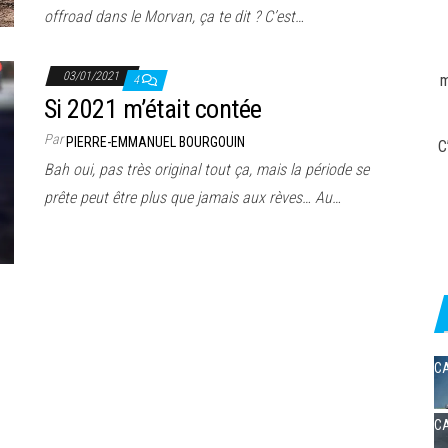
offroad dans le Morvan, ça te dit ? C’est…
03/01/2021
m
4
Si 2021 m’était contée
Par
PIERRE-EMMANUEL BOURGOUIN
C
Bah oui, pas très original tout ça, mais la période se
prête peut être plus que jamais aux rèves… Au…
CA
CA