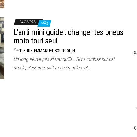
04/05/2021
0
L’anti mini guide : changer tes pneus
moto tout seul
Par
PIERRE-EMMANUEL BOURGOUIN
P
Un long fleuve pas si tranquille… Si tu tombes sur cet
article, c’est que, soit tu es en galère et…
m
C