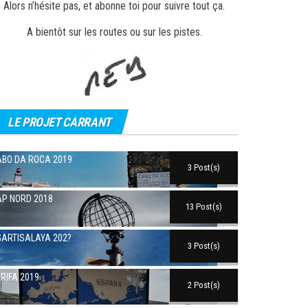
Alors n’hésite pas, et abonne toi pour suivre tout ça.
A bientôt sur les routes ou sur les pistes.
LE PROJET CARRANT
BO DA ROCA 2019
3 Post(s)
P NORD 2018
13 Post(s)
ARTISALAYA 202?
3 Post(s)
RIFA 2019
2 Post(s)