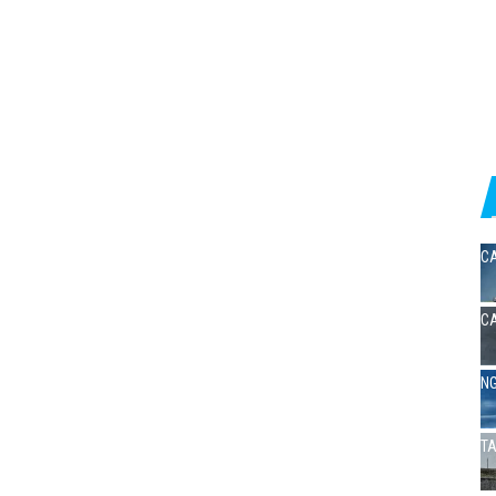
CA
CA
NG
TA