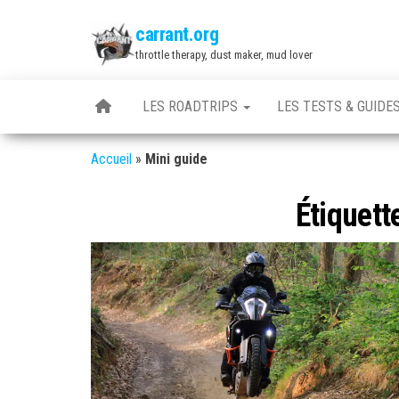
Skip
carrant.org
to
throttle therapy, dust maker, mud lover
the
content
LES ROADTRIPS
LES TESTS & GUIDE
Accueil
»
Mini guide
Étiquett