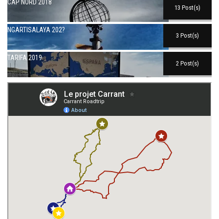
CAP NORD 2018
13 Post(s)
NGARTISALAYA 202?
3 Post(s)
TARIFA 2019
2 Post(s)