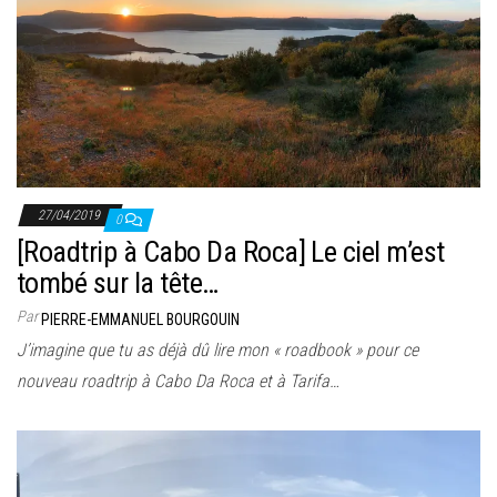
27/04/2019
0
[Roadtrip à Cabo Da Roca] Le ciel m’est
tombé sur la tête…
Par
PIERRE-EMMANUEL BOURGOUIN
J’imagine que tu as déjà dû lire mon « roadbook » pour ce
nouveau roadtrip à Cabo Da Roca et à Tarifa…