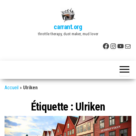
Skip
to
the
carrant.org
content
throttle therapy, dust maker, mud lover
Facebook
Instagr
YouTu
E-mai
Accueil
»
Ulriken
Étiquette :
Ulriken