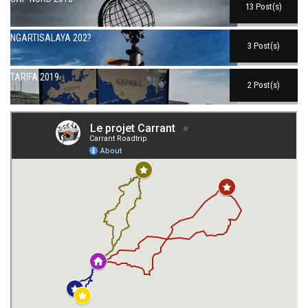
13 Post(s)
NGARTISALAYA 202?
3 Post(s)
TARIFA 2019
2 Post(s)