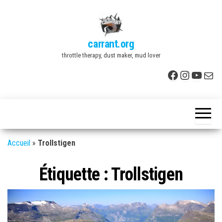
Skip
to
the
carrant.org
content
throttle therapy, dust maker, mud lover
Facebook
Instagr
YouTu
E-mai
Accueil
»
Trollstigen
Étiquette :
Trollstigen