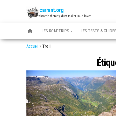
Skip
carrant.org
to
throttle therapy, dust maker, mud lover
the
content
LES ROADTRIPS
LES TESTS & GUIDE
Accueil
»
Troll
Étiqu