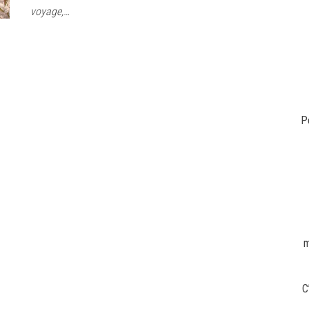
voyage,…
P
m
C