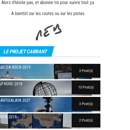
Alors n’hésite pas, et abonne toi pour suivre tout ça.
A bientôt sur les routes ou sur les pistes.
LE PROJET CARRANT
BO DA ROCA 2019
3 Post(s)
P NORD 2018
13 Post(s)
ARTISALAYA 202?
3 Post(s)
RIFA 2019
2 Post(s)