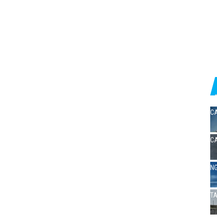
CA
CA
NG
TA