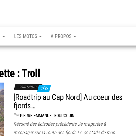
S
LES MOTOS
A PROPOS
ette :
Troll
29/07/2018
0
[Roadtrip au Cap Nord] Au coeur des
fjords…
Par
PIERRE-EMMANUEL BOURGOUIN
Résumé des épisodes précédents Je m’apprête à
m’engager sur la route des fjords ! A ce stade de mon