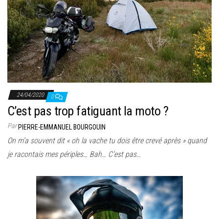
24/04/2020
0
C’est pas trop fatiguant la moto ?
Par
PIERRE-EMMANUEL BOURGOUIN
On m’a souvent dit « oh la vache tu dois être crevé après » quand
je racontais mes périples… Bah… C’est pas…