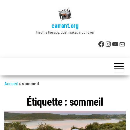
Skip
to
the
carrant.org
content
throttle therapy, dust maker, mud lover
Facebook
Instagr
YouTu
E-mai
Accueil
»
sommeil
Étiquette :
sommeil