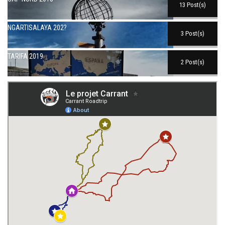
13 Post(s)
NGARTISALAYA 202?
3 Post(s)
TARIFA 2019
2 Post(s)