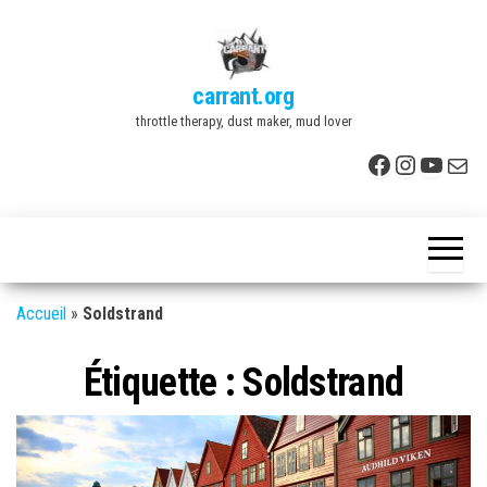
Skip
to
the
carrant.org
content
throttle therapy, dust maker, mud lover
Facebook
Instagr
YouTu
E-mai
Accueil
»
Soldstrand
Étiquette :
Soldstrand