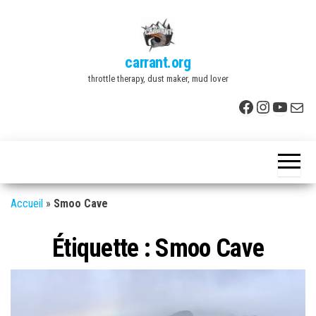
Skip
to
the
carrant.org
content
throttle therapy, dust maker, mud lover
Facebook
Instagr
YouTu
E-mai
Accueil
»
Smoo Cave
Étiquette :
Smoo Cave