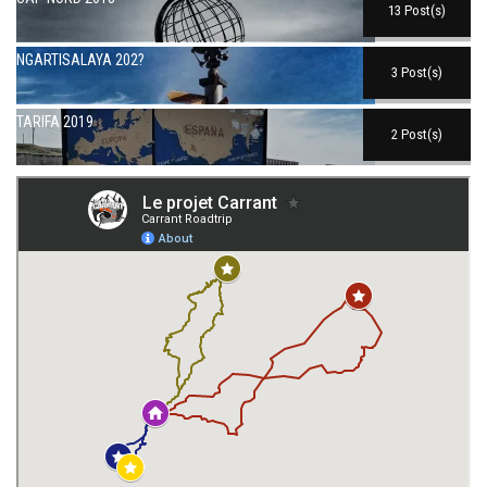
13 Post(s)
NGARTISALAYA 202?
3 Post(s)
TARIFA 2019
2 Post(s)