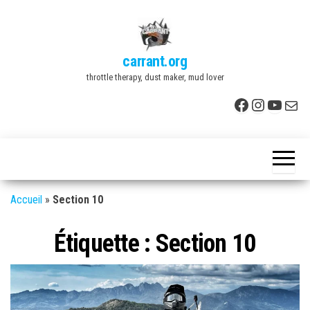
Skip
to
the
carrant.org
content
throttle therapy, dust maker, mud lover
Facebook
Instagr
YouTu
E-mai
Accueil
»
Section 10
Étiquette :
Section 10