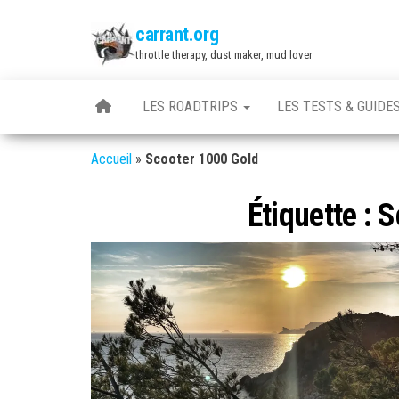
Skip
carrant.org
to
throttle therapy, dust maker, mud lover
the
content
LES ROADTRIPS
LES TESTS & GUIDE
Accueil
»
Scooter 1000 Gold
Étiquette :
S