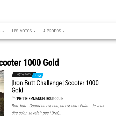
S
LES MOTOS
A PROPOS
cooter 1000 Gold
28/06/2022
4
[Iron Butt Challenge] Scooter 1000
Gold
Par
PIERRE-EMMANUEL BOURGOUIN
Bon, bah… Quand on est con, on est con ! Enfin… Je veux
dire qu’on se refait pas ! Bref,…