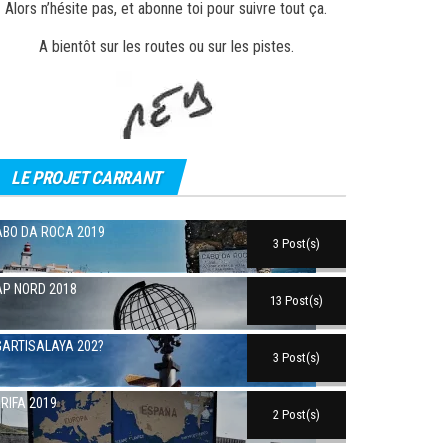
Alors n’hésite pas, et abonne toi pour suivre tout ça.
A bientôt sur les routes ou sur les pistes.
LE PROJET CARRANT
BO DA ROCA 2019
3 Post(s)
P NORD 2018
13 Post(s)
ARTISALAYA 202?
3 Post(s)
RIFA 2019
2 Post(s)