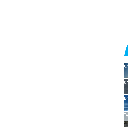
CA
CA
NG
TA