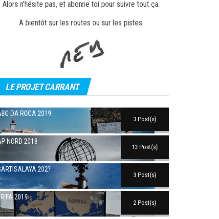
Alors n’hésite pas, et abonne toi pour suivre tout ça.
A bientôt sur les routes ou sur les pistes.
LE PROJET CARRANT
BO DA ROCA 2019
3 Post(s)
P NORD 2018
13 Post(s)
ARTISALAYA 202?
3 Post(s)
RIFA 2019
2 Post(s)