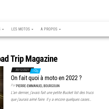
S
LES MOTOS
A PROPOS
ad Trip Magazine
30/12/2021
0
On fait quoi à moto en 2022 ?
Par
PIERRE-EMMANUEL BOURGOUIN
L’an dernier, j’avais fait une petite Bucket list des trucs
que j’aurais aimé faire. Il y a encore quelques cases…