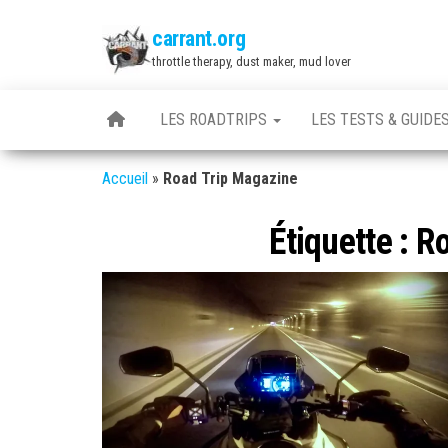
Skip
carrant.org
to
throttle therapy, dust maker, mud lover
the
content
LES ROADTRIPS
LES TESTS & GUIDE
Accueil
»
Road Trip Magazine
Étiquette :
Ro