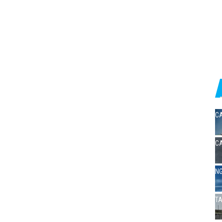
CA
CA
NG
TA