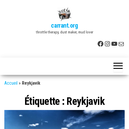
Skip
to
the
carrant.org
content
throttle therapy, dust maker, mud lover
Facebook
Instagr
YouTu
E-mai
Accueil
»
Reykjavik
Étiquette :
Reykjavik