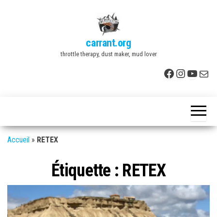
Skip
to
the
carrant.org
content
throttle therapy, dust maker, mud lover
Facebook
Instagr
YouTu
E-mai
Accueil
»
RETEX
Étiquette :
RETEX