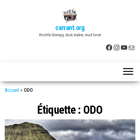
Skip
to
the
carrant.org
content
throttle therapy, dust maker, mud lover
Facebook
Instagr
YouTu
E-mai
Accueil
»
ODO
Étiquette :
ODO