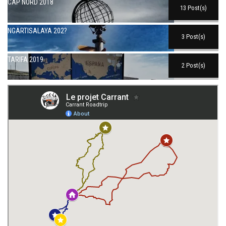
CAP NORD 2018
13 Post(s)
NGARTISALAYA 202?
3 Post(s)
TARIFA 2019
2 Post(s)