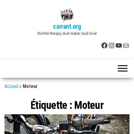
Skip
to
the
carrant.org
content
throttle therapy, dust maker, mud lover
Facebook
Instagr
YouTu
E-mai
Accueil
»
Moteur
Étiquette :
Moteur