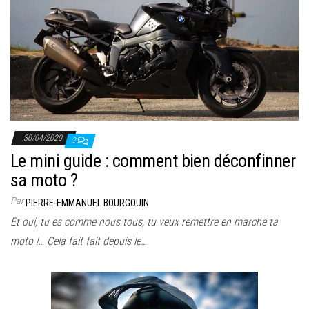
30/04/2020
2
Le mini guide : comment bien déconfinner
sa moto ?
Par
PIERRE-EMMANUEL BOURGOUIN
Et oui, tu es comme nous tous, tu veux remettre en marche ta
moto !… Cela fait fait depuis le…