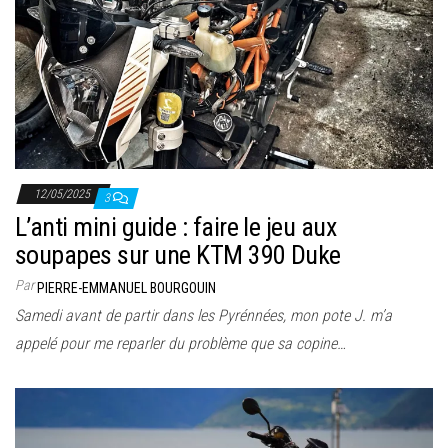
12/05/2025
3
L’anti mini guide : faire le jeu aux
soupapes sur une KTM 390 Duke
Par
PIERRE-EMMANUEL BOURGOUIN
Samedi avant de partir dans les Pyrénnées, mon pote J. m’a
appelé pour me reparler du problème que sa copine…