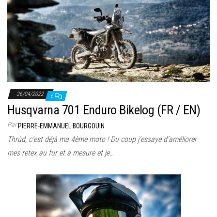
26/04/2022
6
Husqvarna 701 Enduro Bikelog (FR / EN)
Par
PIERRE-EMMANUEL BOURGOUIN
Thrùd, c’est déjà ma 4ème moto ! Du coup j’essaye d’améliorer
mes retex au fur et à mesure et je…