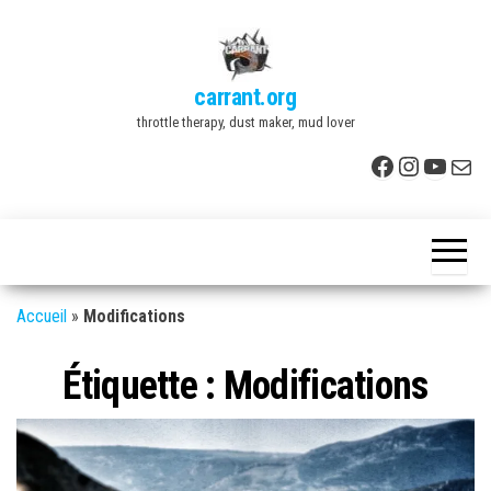
Skip
to
the
carrant.org
content
throttle therapy, dust maker, mud lover
Facebook
Instagr
YouTu
E-mai
Accueil
»
Modifications
Étiquette :
Modifications