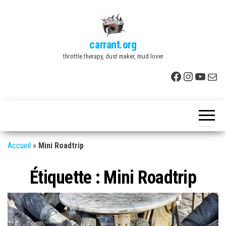
Skip
to
the
carrant.org
content
throttle therapy, dust maker, mud lover
Facebook
Instagr
YouTu
E-mai
Accueil
»
Mini Roadtrip
Étiquette :
Mini Roadtrip