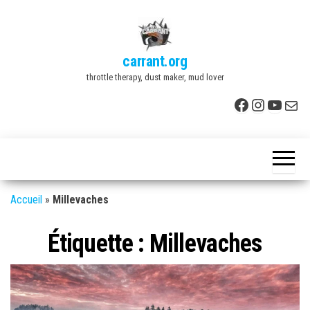
Skip
to
the
carrant.org
content
throttle therapy, dust maker, mud lover
Facebook
Instagr
YouTu
E-mai
Accueil
»
Millevaches
Étiquette :
Millevaches