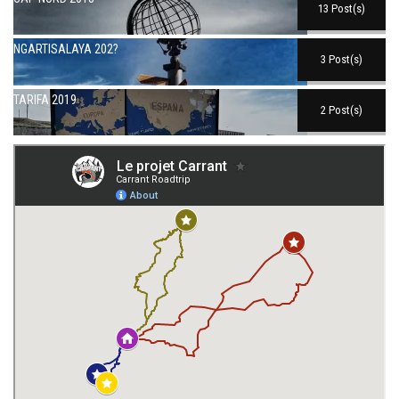
13 Post(s)
NGARTISALAYA 202?
3 Post(s)
TARIFA 2019
2 Post(s)