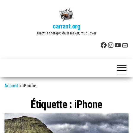
Skip
to
the
carrant.org
content
throttle therapy, dust maker, mud lover
Facebook
Instagr
YouTu
E-mai
Accueil
»
iPhone
Étiquette :
iPhone