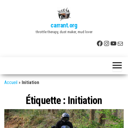
Skip
to
the
carrant.org
content
throttle therapy, dust maker, mud lover
Facebook
Instagr
YouTu
E-mai
Accueil
»
Initiation
Étiquette :
Initiation