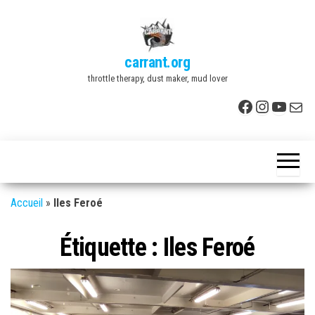
Skip
to
the
carrant.org
content
throttle therapy, dust maker, mud lover
Facebook
Instagr
YouTu
E-mai
Accueil
»
Iles Feroé
Étiquette :
Iles Feroé