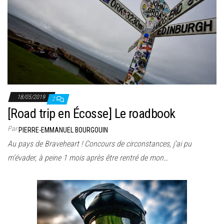
18/05/2019
2
[Road trip en Écosse] Le roadbook
Par
PIERRE-EMMANUEL BOURGOUIN
Au pays de Braveheart ! Concours de circonstances, j’ai pu
m’évader, à peine 1 mois après être rentré de mon…