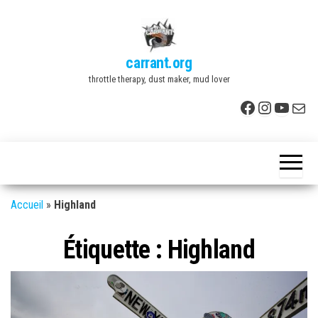
Skip
to
the
carrant.org
content
throttle therapy, dust maker, mud lover
Facebook
Instagr
YouTu
E-mai
Accueil
»
Highland
Étiquette :
Highland