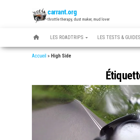
Skip
carrant.org
to
throttle therapy, dust maker, mud lover
the
content
LES ROADTRIPS
LES TESTS & GUIDE
Accueil
»
High Side
Étiquett