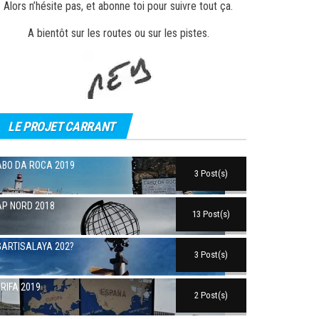
Alors n’hésite pas, et abonne toi pour suivre tout ça.
A bientôt sur les routes ou sur les pistes.
LE PROJET CARRANT
BO DA ROCA 2019
3 Post(s)
P NORD 2018
13 Post(s)
ARTISALAYA 202?
3 Post(s)
RIFA 2019
2 Post(s)