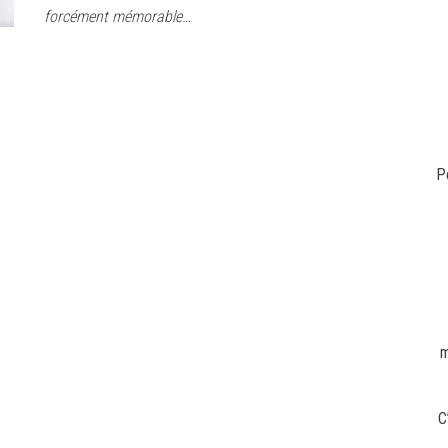
forcément mémorable…
P
m
C