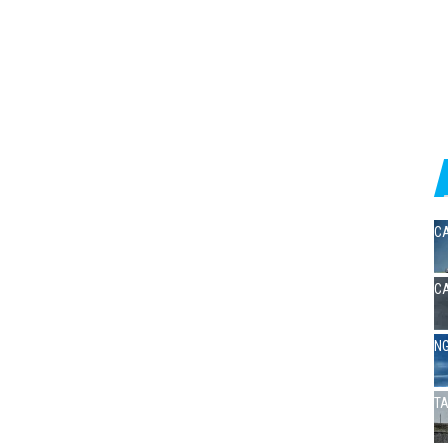
CA
CA
NG
TA