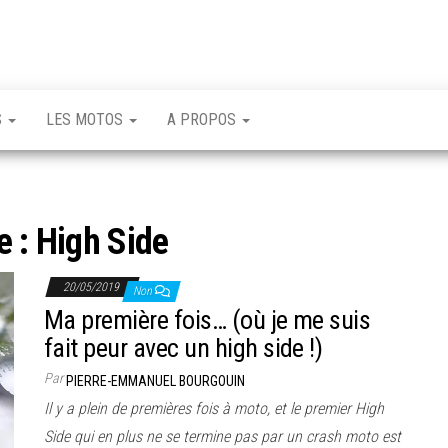
S
LES MOTOS
A PROPOS
e :
High Side
20/05/2019
Non
Ma première fois… (où je me suis
fait peur avec un high side !)
Par
PIERRE-EMMANUEL BOURGOUIN
Il y a plein de premières fois à moto, et le premier High
Side qui en plus ne se termine pas par un crash moto est