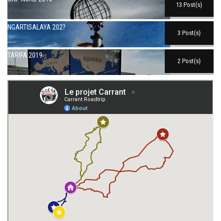
13 Post(s)
NGARTISALAYA 202?
3 Post(s)
TARIFA 2019
2 Post(s)