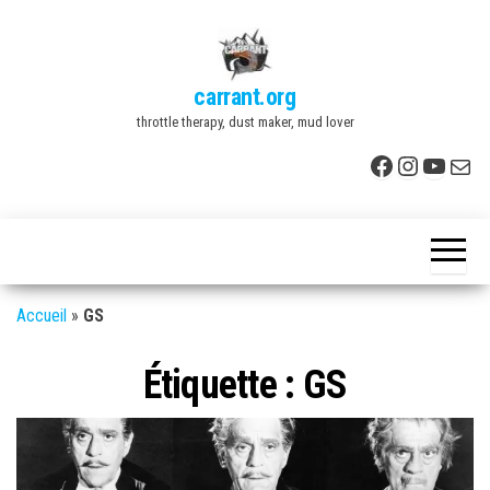
Skip
to
the
carrant.org
content
throttle therapy, dust maker, mud lover
Facebook
Instagr
YouTu
E-mai
Accueil
»
GS
Étiquette :
GS