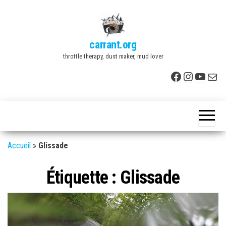
Skip
to
the
carrant.org
content
throttle therapy, dust maker, mud lover
Facebook
Instagr
YouTu
E-mai
Accueil
»
Glissade
Étiquette :
Glissade